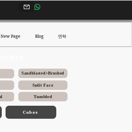
연락
New Page
Blog
 외장 천연석
Sandblasted+Brushed
Split Face
d
Tumbled
Cubes