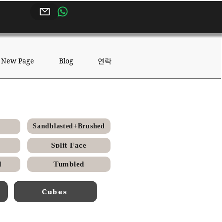
연락
New Page
Blog
etti)
Sandblasted+Brushed
Split Face
d
Tumbled
Cubes