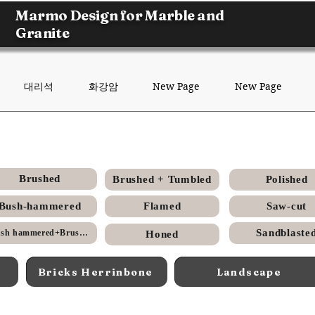
Marmo Design for Marble and
Granite
대리석
화강암
New Page
New Page
이집트 시나이 펄 석회석 큐브 스톤 – 외부 포장 및 보행로용 천연석 (Cub
Brushed
Brushed + Tumbled
Polished
Bush-hammered
Flamed
Saw-cut
Sandblaste
Bush hammered+Brushed
Honed
Bricks Herrinbone
Landscape