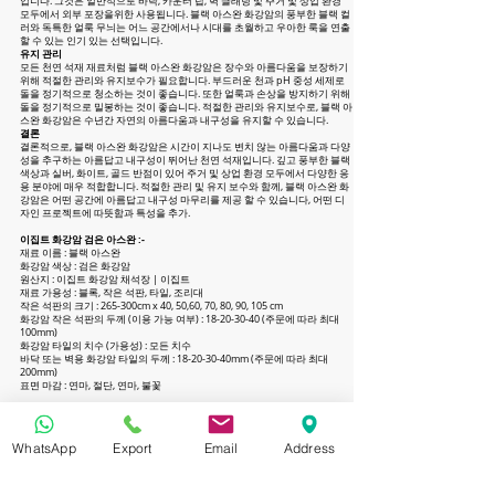
입니다. 그것은 일반적으로 바닥, 카운터 탑, 벽 클래딩 및 주거 및 상업 환경
모두에서 외부 포장을위한 사용됩니다. 블랙 아스완 화강암의 풍부한 블랙 컬
러와 독특한 얼룩 무늬는 어느 공간에서나 시대를 초월하고 우아한 룩을 연출
할 수 있는 인기 있는 선택입니다.
유지 관리
모든 천연 석재 재료처럼 블랙 아스완 화강암은 장수와 아름다움을 보장하기
위해 적절한 관리와 유지보수가 필요합니다. 부드러운 천과 pH 중성 세제로
돌을 정기적으로 청소하는 것이 좋습니다. 또한 얼룩과 손상을 방지하기 위해
돌을 정기적으로 밀봉하는 것이 좋습니다. 적절한 관리와 유지보수로, 블랙 아
스완 화강암은 수년간 자연의 아름다움과 내구성을 유지할 수 있습니다.
결론
결론적으로, 블랙 아스완 화강암은 시간이 지나도 변치 않는 아름다움과 다양
성을 추구하는 아름답고 내구성이 뛰어난 천연 석재입니다. 깊고 풍부한 블랙
색상과 실버, 화이트, 골드 반점이 있어 주거 및 상업 환경 모두에서 다양한 응
용 분야에 매우 적합합니다. 적절한 관리 및 유지 보수와 함께, 블랙 아스완 화
강암은 어떤 공간에 아름답고 내구성 마무리를 제공 할 수 있습니다, 어떤 디
자인 프로젝트에 따뜻함과 특성을 추가.
이집트 화강암 검은 아스완 :-
재료 이름 : 블랙 아스완
화강암 색상 : 검은 화강암
원산지 : 이집트 화강암 채석장 | 이집트
재료 가용성 : 블록, 작은 석판, 타일, 조리대
작은 석판의 크기 : 265-300cm x 40, 50,60, 70, 80, 90, 105 cm
화강암 작은 석판의 두께 (이용 가능 여부) :
18-20-30-40
(주문에 따라 최대
100mm)
화강암 타일의 치수 (가용성) : 모든 치수
바닥 또는 벽용 화강암 타일의 두께 : 18-20-30-40mm (주문에 따라 최대
200mm)
표면 마감 : 연마, 절단, 연마, 불꽃
표준 규격 및 기술 데이터:
내압강도: (ASTM C 170): 29 600 psi
휨 강도: (ASTM C 880): 4 700 psi
WhatsApp
Export
Email
Address
마멸 저항: (ASTM C 241/ C 1353): 51.9 Ha
밀도: (ASTM C 97): 2.854
물 흡수: (ASTM C 97): 0.03 %
파괴계수: (ASTM C 99): 4500 psi