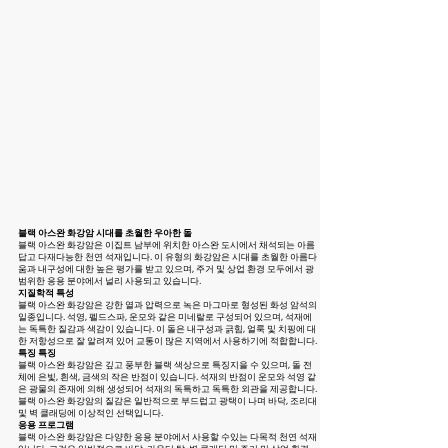
블랙 아스완 화강암 시대를 초월한 우아한 돌
블랙 아스완 화강암은 이집트 남부에 위치한 아스완 도시에서 채석되는 아름
답고 다재다능한 천연 석재입니다. 이 유형의 화강암은 시대를 초월한 아름다
움과 내구성에 대한 높은 평가를 받고 있으며, 주거 및 상업 환경 모두에서 광
범위한 응용 분야에서 널리 사용되고 있습니다.
지질학적 특성
블랙 아스완 화강암은 강한 열과 압력으로 녹은 마그마로 형성된 화성 암석의
일종입니다. 석영, 펠드스파, 운모와 같은 미네랄로 구성되어 있으며, 석재에
는 독특한 질감과 색감이 있습니다. 이 돌은 내구성과 긁힘, 얼룩 및 치핑에 대
한 저항성으로 잘 알려져 있어 교통이 많은 지역에서 사용하기에 적합합니다.
특징 특징
블랙 아스완 화강암은 깊고 풍부한 블랙 색상으로 특징지을 수 있으며, 돌 전
체에 은빛, 흰색, 금색의 작은 반점이 있습니다. 석재의 반점이 운모와 석영 같
은 광물의 존재에 의해 생성되어 석재의 독특하고 독특한 외관을 제공합니다.
블랙 아스완 화강암의 질감은 일반적으로 부드럽고 광택이 나며 바닥, 조리대
및 벽 클래딩에 이상적인 선택입니다.
응용 프로그램
블랙 아스완 화강암은 다양한 응용 분야에서 사용할 수있는 다목적 천연 석재