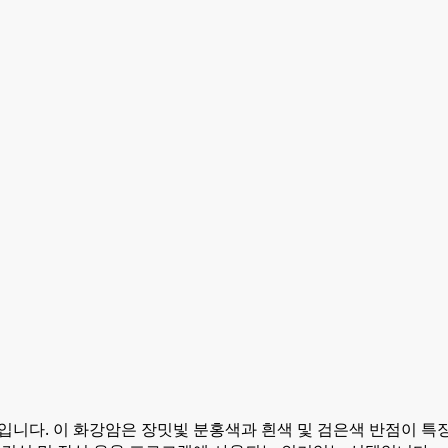
니다. 이 화강암은 장밋빛 분홍색과 흰색 및 검은색 반점이 특