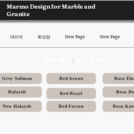
Marmo Design for Marble and
Granite
대리석
화강암
New Page
New Page
루자 후디
|
이집트 화강암
Grey Soliman
Red Aswan
Rosa Eln
Halayeb
Rosa Ho
Red Royal
New Halayeb
Red Forsan
Rosa Kat