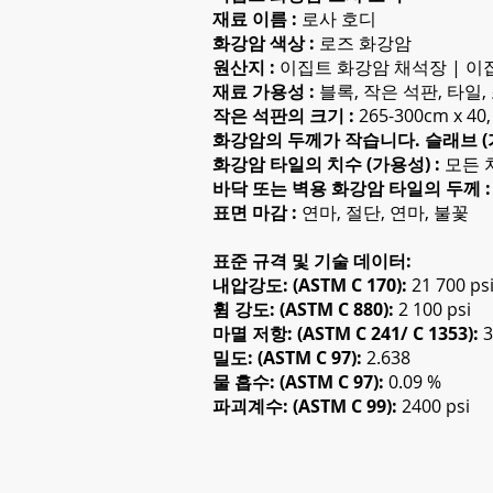
재료 이름 :
로사 호디
화강암 색상 :
로즈 화강암
원산지 :
이집트 화강암 채석장 | 이
재료 가용성 :
블록, 작은 석판, 타일,
작은 석판의 크기 :
265-300cm x 40, 
화강암의 두께가 작습니다. 슬래브 
화강암 타일의 치수 (가용성) :
모든 
바닥 또는 벽용 화강암 타일의 두께 
표면 마감 :
연마, 절단, 연마, 불꽃
표준 규격 및 기술 데이터:
내압강도: (ASTM C 170):
21 700 ps
휨 강도: (ASTM C 880):
2 100 psi
마멸 저항: (ASTM C 241/ C 1353):
3
밀도: (ASTM C 97):
2.638
물 흡수: (ASTM C 97):
0.09 %
파괴계수: (ASTM C 99):
2400 psi