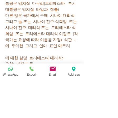
통령은 망치질 마무리(트리에스타 부시
대통령은 망치질 타일과 창틀)
다른 많은 국가에서 구매 시나이 대리석
그리고 돌 또는 시나이 진주 석회암 또는
시나이 진주 대리석 또는 트리에스타 석
회암 또는 트리에스타 대리석 이집트 (각
국가는 요청에 따라 이름을 지정) 석판 ~
에 우아한 그리고 연마 표면 마무리
에 대한 설명 트리에스타 대리석:-
유형: 이집트 돌
대리석 색상: 회색 대리석
원산지: 대리석 채석장 | 이집트
WhatsApp
Export
Email
Address
재료 가용성: 블록 - 석판 - 타일
치수 석판: 265-300cm x 160-195cm
두께 석판 (유효성): 15-20-30-40-50mm
(주문시 최대 200mm)
치수 대리석 타일 (유효성): 모든 치수
두께 대리석 타일 ~을위한 바닥 또는